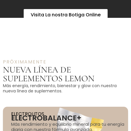
Visita La nostra Botiga Online
PRÓXIMAMENTE
NUEVA LÍNEA DE
SUPLEMENTOS LEMON
Más energía, rendimiento, bienestar y glow con nuestra
nueva línea de suplementos.
ELECTROLITOS
ELECTROBALANCE+
Más rendimiento y equilibrio mineral para tu energía
diaria con nuestra fórmula avanzada.