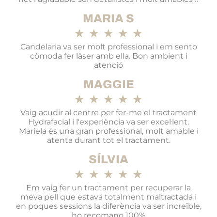
MARIA S
★
★
★
★
★
Candelaria va ser molt professional i em sento
còmoda fer làser amb ella. Bon ambient i
atenció
MAGGIE
★
★
★
★
★
Vaig acudir al centre per fer-me el tractament
Hydrafacial i l'experiència va ser excel·lent.
Mariela és una gran professional, molt amable i
atenta durant tot el tractament.
SÍLVIA
★
★
★
★
★
Em vaig fer un tractament per recuperar la
meva pell que estava totalment maltractada i
en poques sessions la diferència va ser increïble,
ho recomano 100%