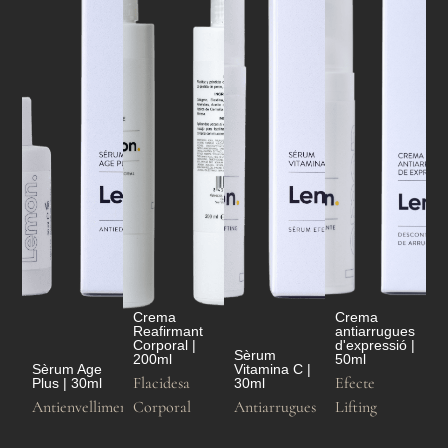
Crema
Crema
Reafirmant
antiarrugues
Corporal |
d'expressió |
Sèrum
200ml
50ml
Sèrum Age
Vitamina C |
Flacidesa
Efecte
Plus | 30ml
30ml
Antienvelliment
Corporal
Antiarrugues
Lifting