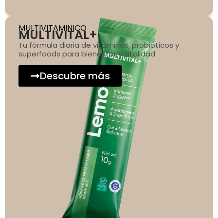
MULTIVITAMINICO
MULTIVITAL+
Tu fórmula diaria de vitaminas, probióticos y
superfoods para bienestar y vitalidad.
Descubre más