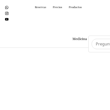
Reservas
Precios
Productos
Medicina
Cirurgi
Tractaments
Medicina Estètica a
Barcelona | Lemon
Clinic