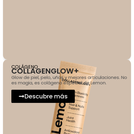
COLÁGENO
COLLAGENGLOW+
Glow de piel, pelo, uñas y mejores articulaciones. No
es magia, es colágeno especial de Lemon.
Descubre más