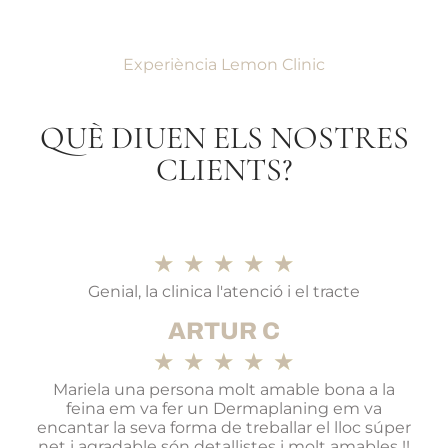
Experiència Lemon Clinic
QUÈ DIUEN ELS NOSTRES
CLIENTS?
★
★
★
★
★
Genial, la clinica l'atenció i el tracte
ARTUR C
★
★
★
★
★
Mariela una persona molt amable bona a la
feina em va fer un Dermaplaning em va
encantar la seva forma de treballar el lloc súper
net i agradable són detallistes i molt amables !!