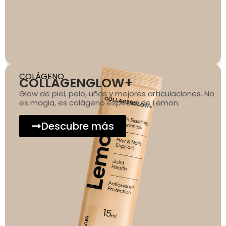
COLÁGENO
COLLAGENGLOW+
Glow de piel, pelo, uñas y mejores articulaciones. No
es magia, es colágeno especial de Lemon.
Descubre más