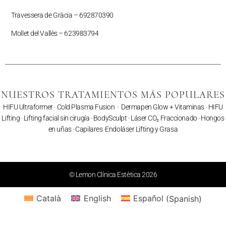
Travessera de Gràcia – 692870390
Mollet del Vallès –
623983794
NUESTROS TRATAMIENTOS MÁS POPULARES
HIFU Ultraformer
·
Cold Plasma Fusion
·
Dermapen Glow + Vitaminas
·
HIFU
Lifting
·
Lifting facial sin cirugía
·
BodySculpt
·
Láser CO₂ Fraccionado
· Hongos
en uñas ·
Capilares
·
Endoláser Lifting y Grasa
© Lemon Clínica Estètica 2026
Català
English
Español
(
Spanish
)