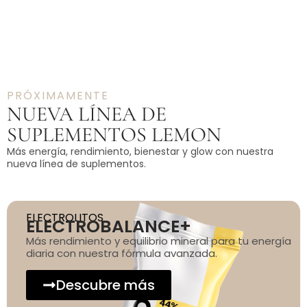
PRÓXIMAMENTE
NUEVA LÍNEA DE
SUPLEMENTOS LEMON
Más energía, rendimiento, bienestar y glow con nuestra
nueva línea de suplementos.
ELECTROLITOS
ELECTROBALANCE+
Más rendimiento y equilibrio mineral para tu energía
diaria con nuestra fórmula avanzada.
Descubre más