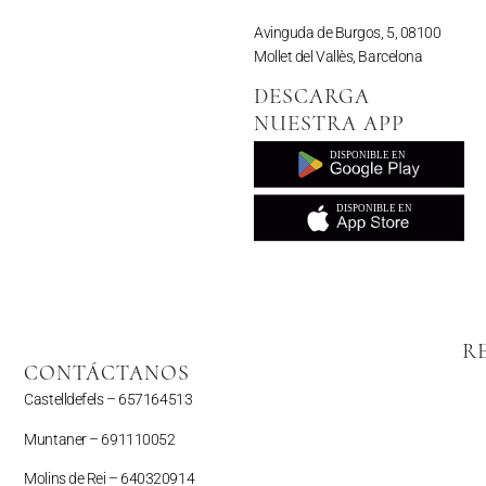
Avinguda de Burgos, 5, 08100
Mollet del Vallès, Barcelona
DESCARGA
NUESTRA APP
R
CONTÁCTANOS
Castelldefels –
657164513
Muntaner –
691110052
Molins de Rei – 640320914