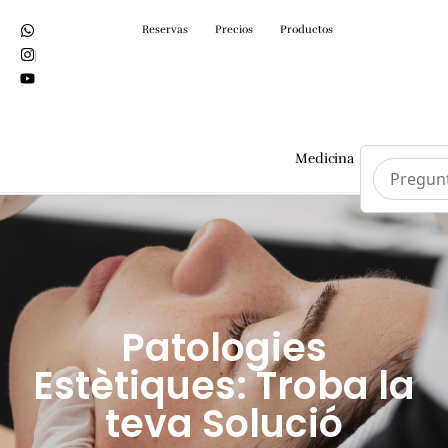
Reservas
Precios
Productos
Medicina
Cirurgi
Patologies
Estètiques: Troba la
teva Solució