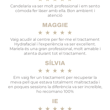
Candelaria va ser molt professional i em sento
còmoda fer làser amb ella. Bon ambient i
atenció
MAGGIE
★
★
★
★
★
Vaig acudir al centre per fer-me el tractament
Hydrafacial i l'experiència va ser excel·lent.
Mariela és una gran professional, molt amable i
atenta durant tot el tractament.
SÍLVIA
★
★
★
★
★
Em vaig fer un tractament per recuperar la
meva pell que estava totalment maltractada i
en poques sessions la diferència va ser increïble,
ho recomano 100%
IE
★
★
★
★
★