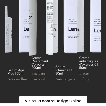
Crema
Crema
Reafirmant
antiarrugues
Corporal |
d'expressió |
Sèrum
200ml
50ml
Sèrum Age
Vitamina C |
Flacidesa
Efecte
Plus | 30ml
30ml
Antienvelliment
Corporal
Antiarrugues
Lifting
Visita La nostra Botiga Online