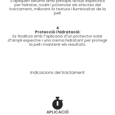
S’apliquen sèrums amb principis actius específics
per hidratar, nodrir i potenciar els efectes del
tractament, millorant la textura i lluminositat de la
pell.
4
Protecció i hidratació:
Es finalitza amb l‟aplicació d‟un protector solar
d‟ampli espectre i una crema hidratant per protegir
la pell i mantenir els resultats.
Indicacions del tractament
APLICACIÓ