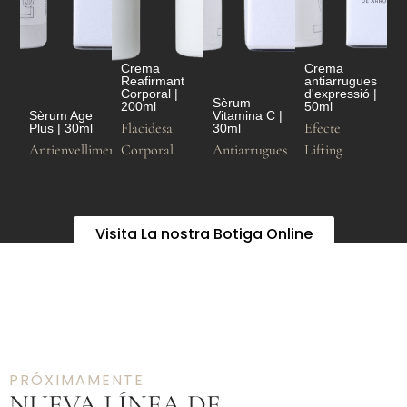
Crema
Crema
Reafirmant
antiarrugues
Corporal |
d'expressió |
Sèrum
200ml
50ml
Sèrum Age
Vitamina C |
Flacidesa
Efecte
Plus | 30ml
30ml
Antienvelliment
Corporal
Antiarrugues
Lifting
Visita La nostra Botiga Online
PRÓXIMAMENTE
NUEVA LÍNEA DE