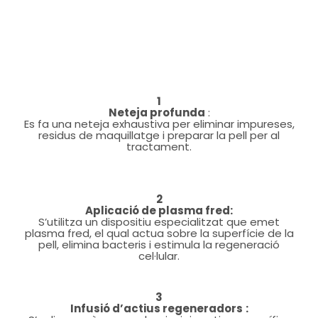
1
Neteja profunda
:
Es fa una neteja exhaustiva per eliminar impureses,
residus de maquillatge i preparar la pell per al
tractament.
2
Aplicació de plasma fred:
S’utilitza un dispositiu especialitzat que emet
plasma fred, el qual actua sobre la superfície de la
pell, elimina bacteris i estimula la regeneració
cel·lular.
3
Infusió d’actius regeneradors
: