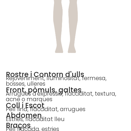
Rostre i Contorn d'ulls
Rejoveniment, lluminositat, fermesa,
bosses, ulleres
Front, pòmuls, galtes
Arrugues d'expressió, flacciditat, textura,
acne o marques
Coll i Escot
Pell fina, flacciditat, arrugues
Abdomen
Estries, flacciditat lleu
Braços
Pell flàccida, estries