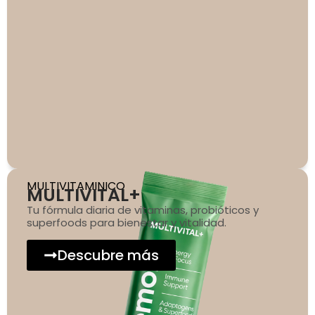
MULTIVITAMINICO
MULTIVITAL+
Tu fórmula diaria de vitaminas, probióticos y
superfoods para bienestar y vitalidad.
Descubre más