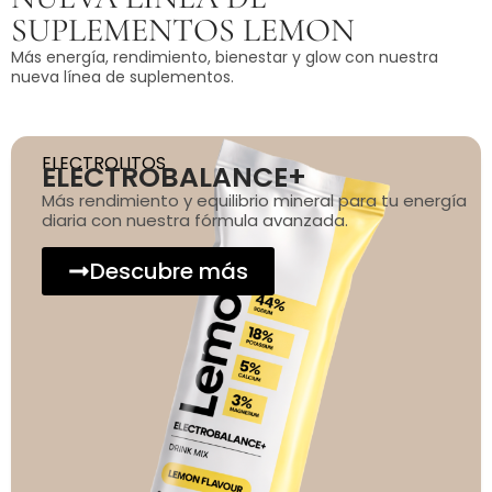
SUPLEMENTOS LEMON
Más energía, rendimiento, bienestar y glow con nuestra
nueva línea de suplementos.
ELECTROLITOS
ELECTROBALANCE+
Más rendimiento y equilibrio mineral para tu energía
diaria con nuestra fórmula avanzada.
Descubre más