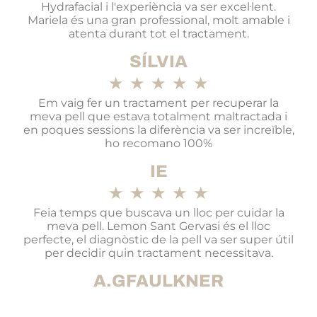
Hydrafacial i l'experiència va ser excel·lent.
Mariela és una gran professional, molt amable i
atenta durant tot el tractament.
SÍLVIA
★
★
★
★
★
Em vaig fer un tractament per recuperar la
meva pell que estava totalment maltractada i
en poques sessions la diferència va ser increïble,
ho recomano 100%
IE
★
★
★
★
★
Feia temps que buscava un lloc per cuidar la
meva pell. Lemon Sant Gervasi és el lloc
perfecte, el diagnòstic de la pell va ser super útil
per decidir quin tractament necessitava.
A.GFAULKNER