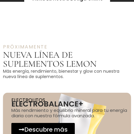
PRÓXIMAMENTE
NUEVA LÍNEA DE
SUPLEMENTOS LEMON
Más energía, rendimiento, bienestar y glow con nuestra
nueva línea de suplementos.
ELECTROLITOS
ELECTROBALANCE+
Más rendimiento y equilibrio mineral para tu energía
diaria con nuestra fórmula avanzada.
Descubre más