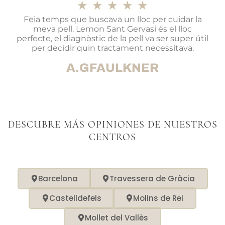
★
★
★
★
★
Feia temps que buscava un lloc per cuidar la
meva pell. Lemon Sant Gervasi és el lloc
perfecte, el diagnòstic de la pell va ser super útil
per decidir quin tractament necessitava.
A.GFAULKNER
DESCUBRE MÁS OPINIONES DE NUESTROS
CENTROS
Barcelona
Travessera de Gràcia
Castelldefels
Molins de Rei
Mollet del Vallès