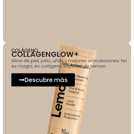
COLÁGENO
COLLAGENGLOW+
Glow de piel, pelo, uñas y mejores articulaciones. No
es magia, es colágeno especial de Lemon.
Descubre más