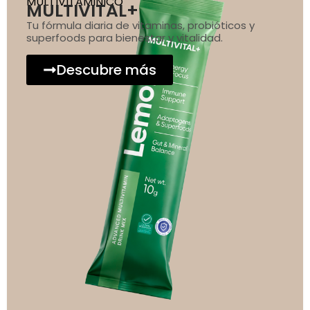
MULTIVITAMINICO
MULTIVITAL+
Tu fórmula diaria de vitaminas, probióticos y
superfoods para bienestar y vitalidad.
Descubre más