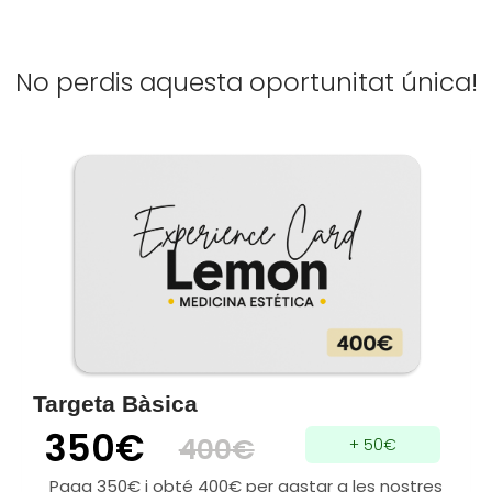
No perdis aquesta oportunitat única!
Targeta Bàsica
350€
400€
+ 50€
Paga 350€ i obté 400€ per gastar a les nostres