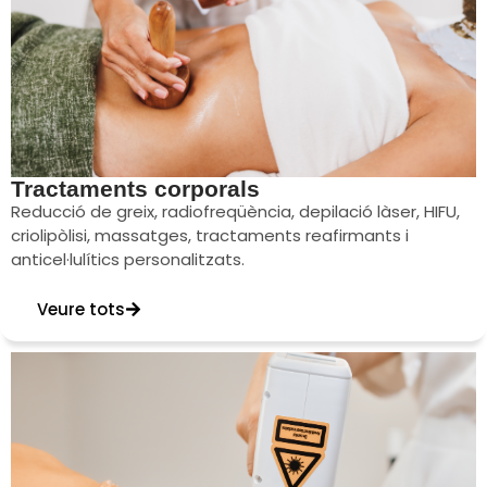
Tractaments corporals
Reducció de greix, radiofreqüència, depilació làser, HIFU,
criolipòlisi, massatges, tractaments reafirmants i
anticel·lulítics personalitzats.
Veure tots