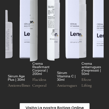
Crema
Crema
Reafirmant
antiarrugues
Corporal |
d'expressió |
Sèrum
200ml
50ml
Sèrum Age
Vitamina C |
Flacidesa
Efecte
Plus | 30ml
30ml
Antienvelliment
Corporal
Antiarrugues
Lifting
Visita La nostra Botiga Online