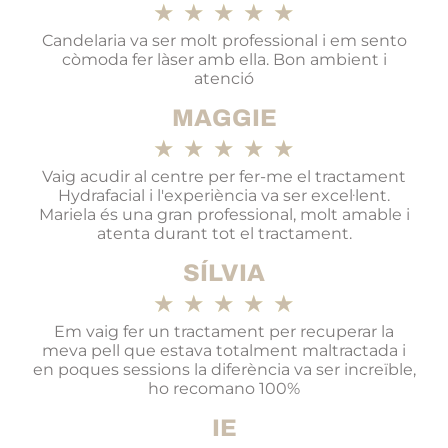
★
★
★
★
★
Candelaria va ser molt professional i em sento
còmoda fer làser amb ella. Bon ambient i
atenció
MAGGIE
★
★
★
★
★
Vaig acudir al centre per fer-me el tractament
Hydrafacial i l'experiència va ser excel·lent.
Mariela és una gran professional, molt amable i
atenta durant tot el tractament.
SÍLVIA
★
★
★
★
★
Em vaig fer un tractament per recuperar la
meva pell que estava totalment maltractada i
en poques sessions la diferència va ser increïble,
ho recomano 100%
IE