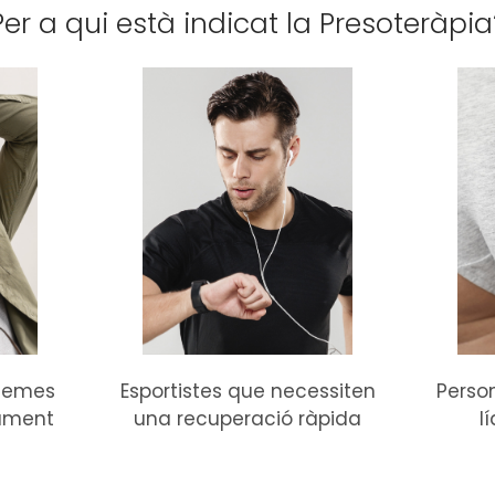
Per a qui està indicat la Presoteràpia
lemes
Esportistes que necessiten
Perso
sament
una recuperació ràpida
l