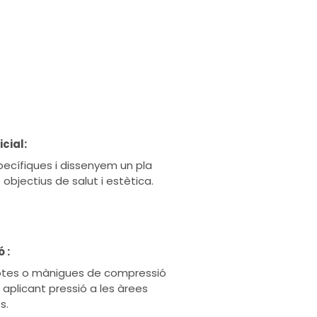
cial:
ecífiques i dissenyem un pla
 objectius de salut i estètica.
 :
 botes o mànigues de compressió
, aplicant pressió a les àrees
s.