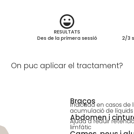
RESULTATS
Des de la primera sessió
2/3 
On puc aplicar el tractament?
Braços
Indicada en casos de l
acumulació de líquids
Abdomen i cintur
Ajuda a reduir retenció
limfàtic
Cames, peus i glu