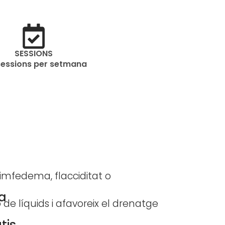
SESSIONS
sessions per setmana
imfedema, flacciditat o
a
 de líquids i afavoreix el drenatge
tis