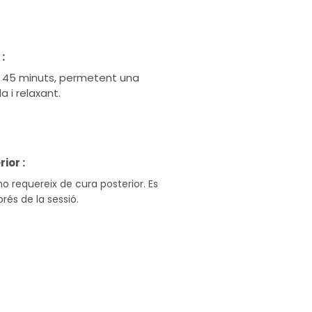
:
 i 45 minuts, permetent una
 i relaxant.
ior :
 requereix de cura posterior. Es
rés de la sessió.