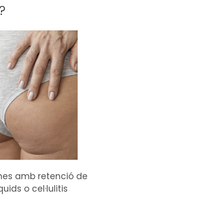
?
nes amb retenció de
íquids o cel·lulitis