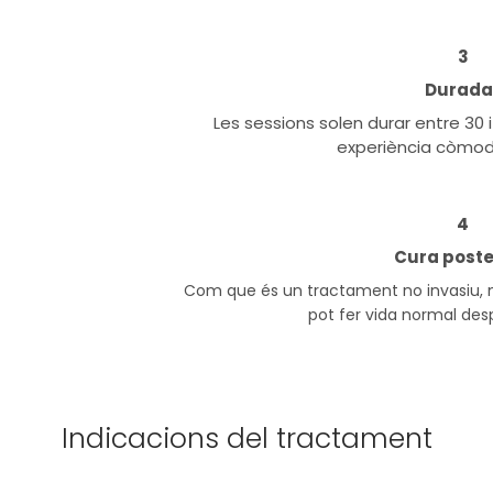
3
Durada 
Les sessions solen durar entre 30
experiència còmoda
4
Cura poster
Com que és un tractament no invasiu, no
pot fer vida normal desp
Indicacions del tractament