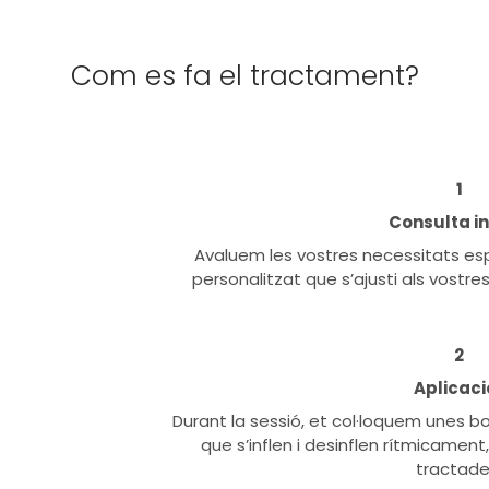
Com es fa el tractament?
1
Consulta ini
Avaluem les vostres necessitats esp
personalitzat que s’ajusti als vostres
2
Aplicació
Durant la sessió, et col·loquem unes
que s’inflen i desinflen rítmicament
tractade