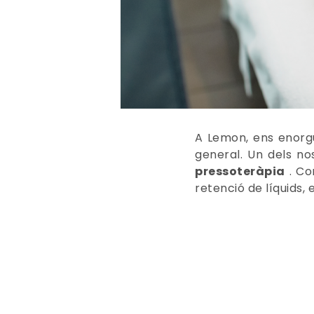
A Lemon, ens enorgu
general. Un dels no
pressoteràpia
. Co
retenció de líquids, 