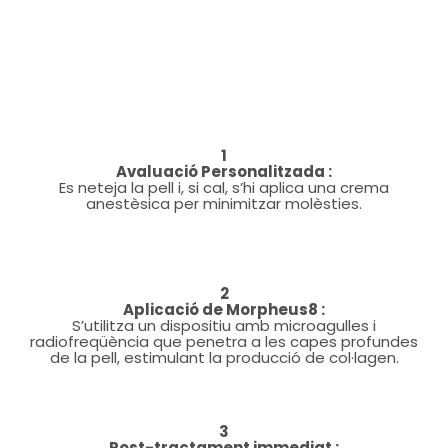
1
Avaluació Personalitzada :
Es neteja la pell i, si cal, s’hi aplica una crema
anestèsica per minimitzar molèsties.
2
Aplicació de Morpheus8 :
S’utilitza un dispositiu amb microagulles i
radiofreqüència que penetra a les capes profundes
de la pell, estimulant la producció de col·lagen.
3
Post-tractament immediat :