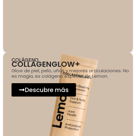
COLÁGENO
COLLAGENGLOW+
Glow de piel, pelo, uñas y mejores articulaciones. No
es magia, es colágeno especial de Lemon.
Descubre más