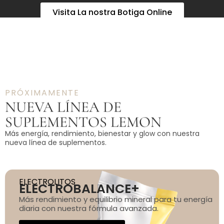
Visita La nostra Botiga Online
PRÓXIMAMENTE
NUEVA LÍNEA DE
SUPLEMENTOS LEMON
Más energía, rendimiento, bienestar y glow con nuestra
nueva línea de suplementos.
ELECTROLITOS
ELECTROBALANCE+
Más rendimiento y equilibrio mineral para tu energía
diaria con nuestra fórmula avanzada.