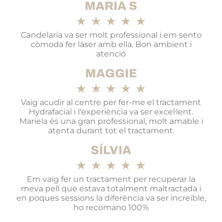
MARIA S
★
★
★
★
★
Candelaria va ser molt professional i em sento
còmoda fer làser amb ella. Bon ambient i
atenció
MAGGIE
★
★
★
★
★
Vaig acudir al centre per fer-me el tractament
Hydrafacial i l'experiència va ser excel·lent.
Mariela és una gran professional, molt amable i
atenta durant tot el tractament.
SÍLVIA
★
★
★
★
★
Em vaig fer un tractament per recuperar la
meva pell que estava totalment maltractada i
en poques sessions la diferència va ser increïble,
ho recomano 100%