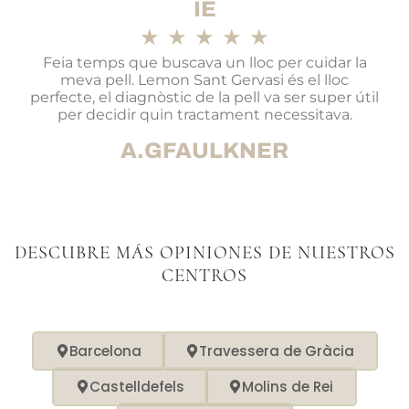
IE
★
★
★
★
★
Feia temps que buscava un lloc per cuidar la
meva pell. Lemon Sant Gervasi és el lloc
perfecte, el diagnòstic de la pell va ser super útil
per decidir quin tractament necessitava.
A.GFAULKNER
DESCUBRE MÁS OPINIONES DE NUESTROS
CENTROS
Barcelona
Travessera de Gràcia
Castelldefels
Molins de Rei