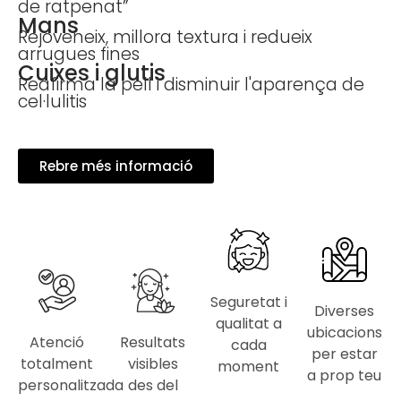
de ratpenat”
Mans
Rejoveneix, millora textura i redueix
arrugues fines
Cuixes i glutis
Reafirma la pell i disminuir l'aparença de
cel·lulitis
Rebre més informació
Seguretat i
Diverses
qualitat a
ubicacions
Atenció
Resultats
cada
per estar
totalment
visibles
moment
a prop teu
personalitzada
des del