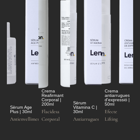
Crema
Crema
Reafirmant
antiarrugues
Corporal |
d'expressió |
Sèrum
200ml
50ml
Sèrum Age
Vitamina C |
Flacidesa
Efecte
Plus | 30ml
30ml
Antienvelliment
Corporal
Antiarrugues
Lifting