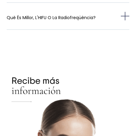
Què És Millor, L'HIFU O La Radiofreqüència?