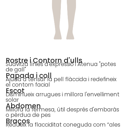
Rostre i Contorn d'ulls
Suavitza línies d'expressió i Atenua "potes
de gall"
Papada i coll
Ajuda a tensar la pell flàccida i redefineix
el contorn facial
Escot
Disminueix arrugues i millora l'envelliment
solar
Abdomen
Millora la fermesa, útil després d'embaràs
o pèrdua de pes
Braços
Redueix la flacciditat coneguda com “ales