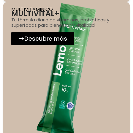
MULTIVITAMINICO
MULTIVITAL+
Tu fórmula diaria de vitaminas, probióticos y
superfoods para bienestar y vitalidad.
Descubre más