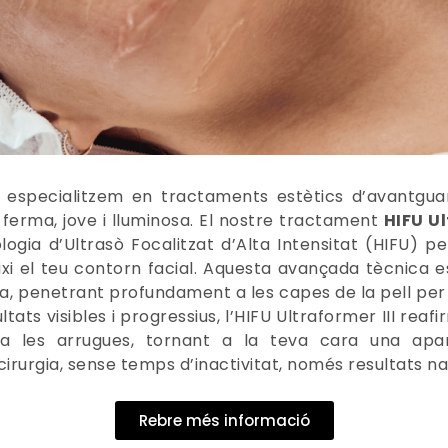
s especialitzem en tractaments estètics d’avantgua
 ferma, jove i lluminosa. El nostre tractament
HIFU Ul
ogia d’Ultrasò Focalitzat d’Alta Intensitat (HIFU) per
ixi el teu contorn facial. Aquesta avançada tècnica 
ina, penetrant profundament a les capes de la pell per 
tats visibles i progressius, l’HIFU Ultraformer III reafi
itza les arrugues, tornant a la teva cara una apa
cirurgia, sense temps d’inactivitat, només resultats na
Rebre més informació