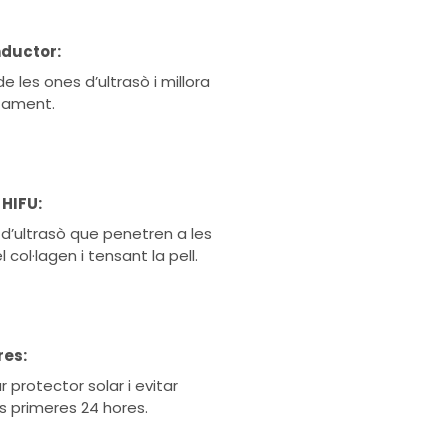
nductor:
de les ones d’ultrasò i millora
ctament.
HIFU:
s d’ultrasò que penetren a les
col·lagen i tensant la pell.
res:
r protector solar i evitar
es primeres 24 hores.