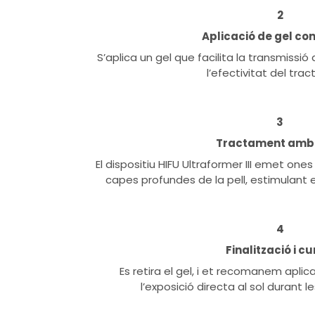
2
Aplicació de gel co
S’aplica un gel que facilita la transmissió 
l’efectivitat del tra
3
Tractament amb 
El dispositiu HIFU Ultraformer III emet one
capes profundes de la pell, estimulant el 
4
Finalització i cu
Es retira el gel, i et recomanem aplica
l’exposició directa al sol durant l