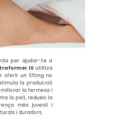
rda per ajudar-te a
traformer III
utilitza
 oferir un lífting no
estimula la producció
millorar la fermesa i
rma la pell, redueix la
rença més juvenil i
turals i duradors.