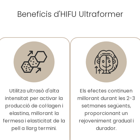
Beneficis d'HIFU Ultraformer
Utilitza ultrasò d'alta
Els efectes continuen
intensitat per activar la
millorant durant les 2-3
producció de col·lagen i
setmanes següents,
elastina, millorant la
proporcionant un
fermesa i elasticitat de la
rejoveniment gradual i
pell a llarg termini.
durador.