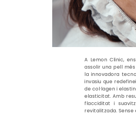
A Lemon Clinic, en
assolir una pell més
la innovadora tecnol
invasiu que redefine
de col·lagen i elast
elasticitat. Amb resul
flacciditat i suav
revitalitzada. Sense 