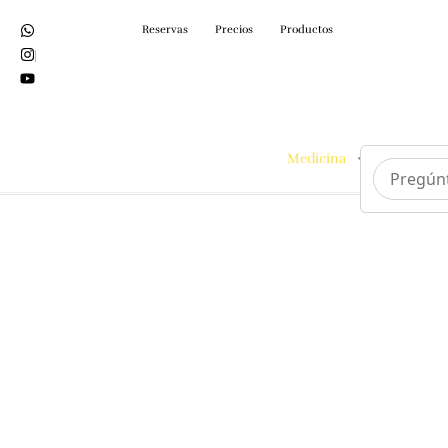
Reservas
Precios
Productos
Medicina
Cirugías
Tratamientos
Medicina Estética
en Barcelona |
Lemon Clinic