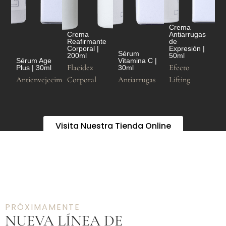
Crema
Crema
Antiarrugas
Reafirmante
de
Corporal |
Expresión |
Sérum
200ml
50ml
Sérum Age
Vitamina C |
Flacidez
Efecto
Plus | 30ml
30ml
Antienvejecimiento
Corporal
Antiarrugas
Lifting
Visita Nuestra Tienda Online
PRÓXIMAMENTE
NUEVA LÍNEA DE