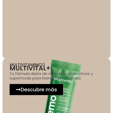
MULTIVITAMINICO
MULTIVITAL+
Tu fórmula diaria de vitaminas, probióticos y
superfoods para bienestar y vitalidad.
Descubre más