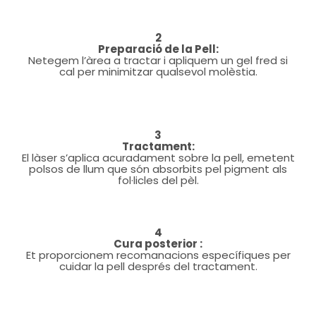
2
Preparació de la Pell:
Netegem l’àrea a tractar i apliquem un gel fred si
cal per minimitzar qualsevol molèstia.
3
Tractament:
El làser s’aplica acuradament sobre la pell, emetent
polsos de llum que són absorbits pel pigment als
fol·licles del pèl.
4
Cura posterior :
Et proporcionem recomanacions específiques per
cuidar la pell després del tractament.