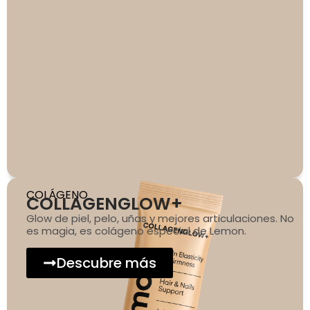
COLÁGENO
COLLAGENGLOW+
Glow de piel, pelo, uñas y mejores articulaciones. No
es magia, es colágeno especial de Lemon.
Descubre más