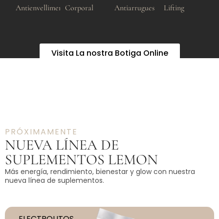
Antienvelliment
Corporal
Antiarrugues
Lifting
Visita La nostra Botiga Online
PRÓXIMAMENTE
NUEVA LÍNEA DE
SUPLEMENTOS LEMON
Más energía, rendimiento, bienestar y glow con nuestra
nueva línea de suplementos.
ELECTROLITOS