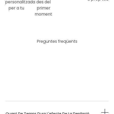
personalitzada
des del
per a tu
primer
moment
Preguntes freqüents
Quant De Temps Dura L'efecte De La Depilació