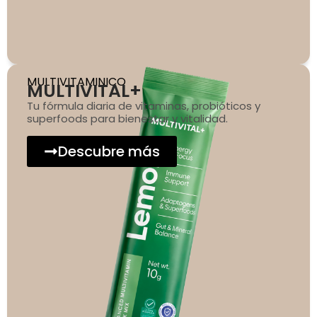
MULTIVITAMINICO
MULTIVITAL+
Tu fórmula diaria de vitaminas, probióticos y
superfoods para bienestar y vitalidad.
Descubre más