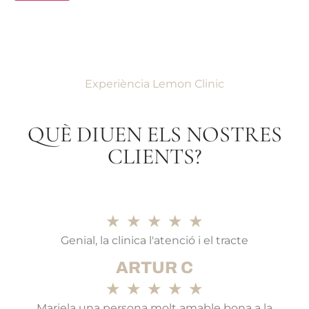
Experiència Lemon Clinic
QUÈ DIUEN ELS NOSTRES
CLIENTS?
★
★
★
★
★
Genial, la clinica l'atenció i el tracte
ARTUR C
★
★
★
★
★
Mariela una persona molt amable bona a la