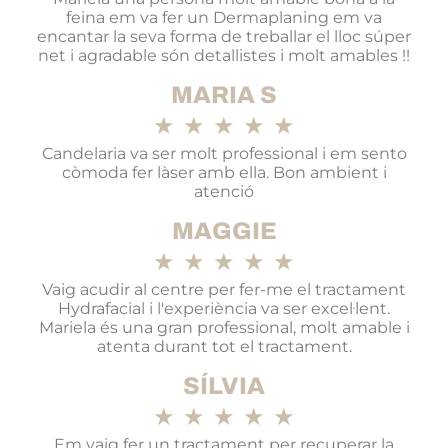
feina em va fer un Dermaplaning em va
encantar la seva forma de treballar el lloc súper
net i agradable són detallistes i molt amables !!
MARIA S
★
★
★
★
★
Candelaria va ser molt professional i em sento
còmoda fer làser amb ella. Bon ambient i
atenció
MAGGIE
★
★
★
★
★
Vaig acudir al centre per fer-me el tractament
Hydrafacial i l'experiència va ser excel·lent.
Mariela és una gran professional, molt amable i
atenta durant tot el tractament.
SÍLVIA
★
★
★
★
★
Em vaig fer un tractament per recuperar la