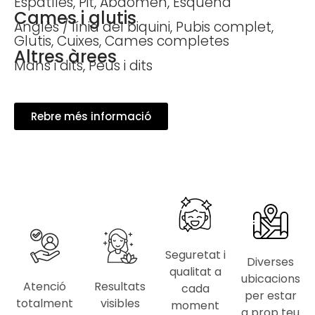
Espatlles, Pit, Abdomen, Esquena
Cames i glutis
Anglès / línia del biquini, Pubis complet,
Glutis, Cuixes, Cames completes
Altres àrees
Mans i dits, Peus i dits
Rebre més informació
Seguretat i
Diverses
qualitat a
ubicacions
Atenció
Resultats
cada
per estar
totalment
visibles
moment
a prop teu