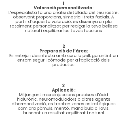
1
Valoració personalitzada:
L’especialista fa una anàlisi detallada del teu rostre,
observant proporcions, simetria i trets facials. A
partir d´aquesta valoració, es dissenya un pla
totalment personalitzat per realçar la teva bellesa
natural i equilibrar les teves faccions
2
Preparació de l’àrea:
Es neteja i desinfecta amb cura la pell, garantint un
entorn segur i còmode per a l’aplicació dels
productes
3
Aplicació :
Mitjançant microinjeccions precises d’àcid
hialurònic, neuromoduladors o altres agents
d’harmonització, es tracten zones estratègiques
com ara pòmuls, mentó, mandíbula o llavis,
buscant un resultat equilibrat i natural