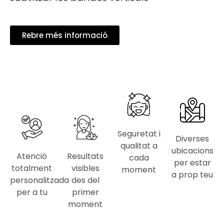
Rebre més informació
Seguretat i
Diverses
qualitat a
ubicacions
Atenció
Resultats
cada
per estar
totalment
visibles
moment
a prop teu
personalitzada
des del
per a tu
primer
moment