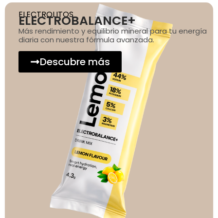
ELECTROLITOS
ELECTROBALANCE+
Más rendimiento y equilibrio mineral para tu energía
diaria con nuestra fórmula avanzada.
Descubre más