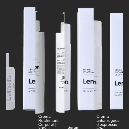
Crema
Crema
Reafirmant
antiarrugues
Corporal |
d'expressió |
Sèrum
200ml
50ml