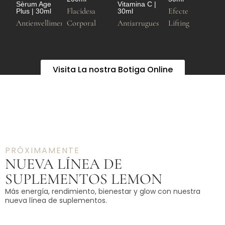
Sèrum Age
Vitamina C |
Flacidesa
Efecte
Plus | 30ml
30ml
Antienvelliment
Corporal
Antiarrugues
Lifting
Visita La nostra Botiga Online
PRÓXIMAMENTE
NUEVA LÍNEA DE
SUPLEMENTOS LEMON
Más energía, rendimiento, bienestar y glow con nuestra
nueva línea de suplementos.