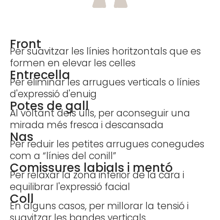
Front
Per suavitzar les línies horitzontals que es
formen en elevar les celles
Entrecella
Per eliminar les arrugues verticals o línies
d'expressió d'enuig
Potes de gall
Al voltant dels ulls, per aconseguir una
mirada més fresca i descansada
Nas
Per reduir les petites arrugues conegudes
com a “línies del conill”
Comissures labials i mentó
Per relaxar la zona inferior de la cara i
equilibrar l'expressió facial
Coll
En alguns casos, per millorar la tensió i
suavitzar les bandes verticals