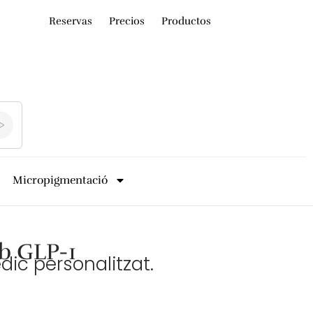
Reservas
Precios
Productos
Micropigmentació
b GLP-1
c personalitzat.