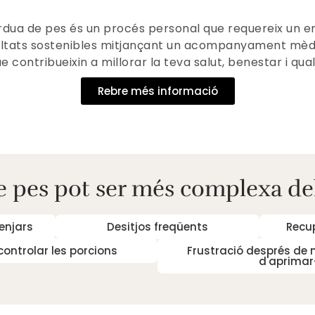
dua de pes és un procés personal que requereix un enf
esultats sostenibles mitjançant un acompanyament mèd
 contribueixin a millorar la teva salut, benestar i qual
Rebre més informació
e pes pot ser més complexa de
enjars
Desitjos freqüents
Recu
 controlar les porcions
Frustració després de m
d'aprimar