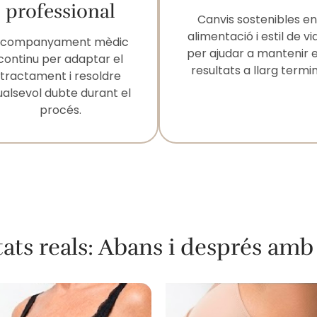
professional
Canvis sostenibles en
alimentació i estil de vi
companyament mèdic
per ajudar a mantenir e
continu per adaptar el
resultats a llarg termin
tractament i resoldre
ualsevol dubte durant el
procés.
tats reals: Abans i després amb