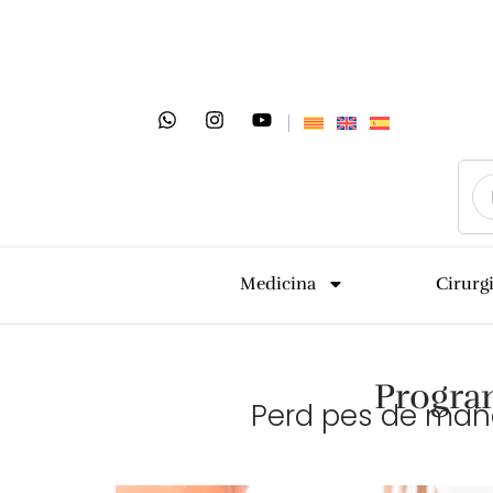
Medicina
Cirurg
Progra
Perd pes de man