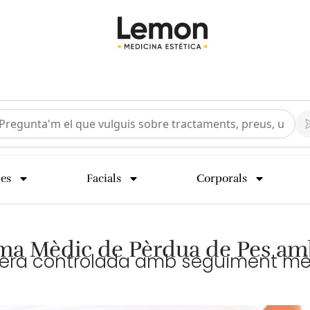
ies
Facials
Corporals
ma Mèdic de Pèrdua de Pes am
era controlada amb seguiment mèdi