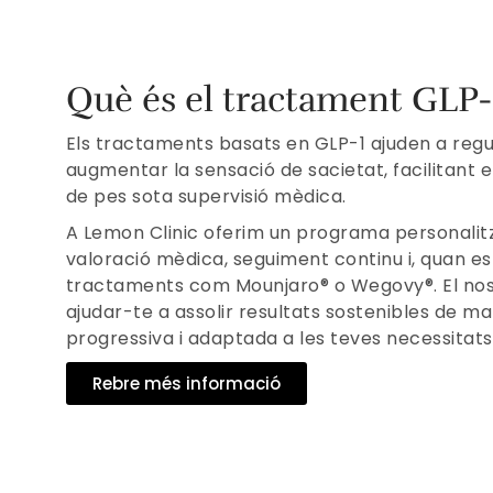
Què és el tractament GLP-
Els tractaments basats en GLP-1 ajuden a regul
augmentar la sensació de sacietat, facilitant 
de pes sota supervisió mèdica.
A Lemon Clinic oferim un programa personali
valoració mèdica, seguiment continu i, quan est
tractaments com Mounjaro® o Wegovy®. El nost
ajudar-te a assolir resultats sostenibles de m
progressiva i adaptada a les teves necessitats
Rebre més informació