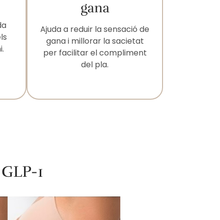
gana
da
Ajuda a reduir la sensació de
ls
gana i millorar la sacietat
i.
per facilitar el compliment
del pla.
 GLP-1