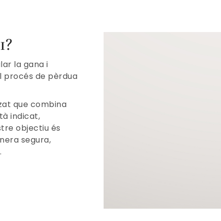
1?
ar la gana i
el procés de pèrdua
tzat que combina
à indicat,
re objectiu és
anera segura,
.