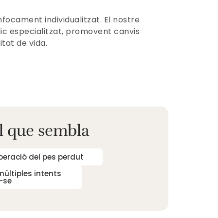
ocament individualitzat. El nostre
ic especialitzat, promovent canvis
itat de vida.
l que sembla
peració del pes perdut
últiples intents
-se