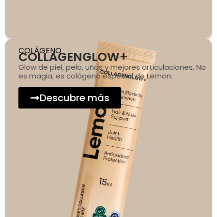
COLÁGENO
COLLAGENGLOW+
Glow de piel, pelo, uñas y mejores articulaciones. No
es magia, es colágeno especial de Lemon.
Descubre más