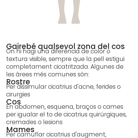
Gairebé qualsevol zona del cos
On hi hagi una diferència de color o
textura visible, sempre que la pell estigui
completament cicatritzada. Algunes de
les àrees més comunes són:
Rostre
Per dissimular cicatrius d'acne, ferides o
cirurgies
Cos
En abdomen, esquena, braços o cames
per igualar el to de cicatrius quirúrgiques,
cremades o lesions
Mames
Per camuflar cicatrius d'augment,