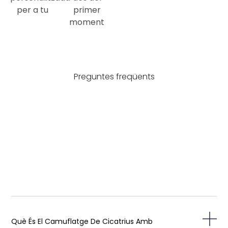
per a tu
primer
moment
Preguntes freqüents
Què És El Camuflatge De Cicatrius Amb