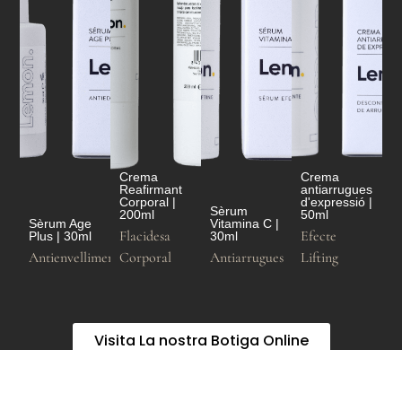
Crema
Crema
Reafirmant
antiarrugues
Corporal |
d'expressió |
Sèrum
200ml
50ml
Sèrum Age
Vitamina C |
Flacidesa
Efecte
Plus | 30ml
30ml
Antienvelliment
Corporal
Antiarrugues
Lifting
Visita La nostra Botiga Online