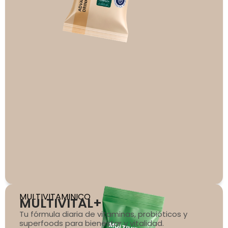
MULTIVITAMINICO
MULTIVITAL+
Tu fórmula diaria de vitaminas, probióticos y
superfoods para bienestar y vitalidad.