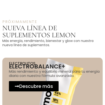
PRÓXIMAMENTE
NUEVA LÍNEA DE
SUPLEMENTOS LEMON
Más energía, rendimiento, bienestar y glow con nuestra
nueva línea de suplementos.
ELECTROLITOS
ELECTROBALANCE+
Más rendimiento y equilibrio mineral para tu energía
diaria con nuestra fórmula avanzada.
Descubre más