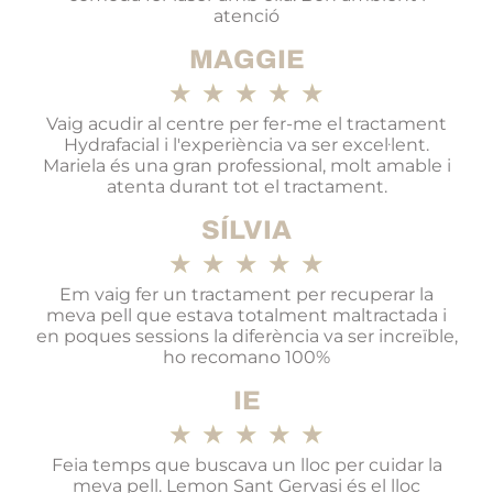
atenció
MAGGIE
★
★
★
★
★
Vaig acudir al centre per fer-me el tractament
Hydrafacial i l'experiència va ser excel·lent.
Mariela és una gran professional, molt amable i
atenta durant tot el tractament.
SÍLVIA
★
★
★
★
★
Em vaig fer un tractament per recuperar la
meva pell que estava totalment maltractada i
en poques sessions la diferència va ser increïble,
ho recomano 100%
IE
★
★
★
★
★
Feia temps que buscava un lloc per cuidar la
meva pell. Lemon Sant Gervasi és el lloc