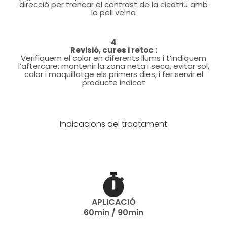
direcció per trencar el contrast de la cicatriu amb
la pell veïna
4
Revisió, cures i retoc :
Verifiquem el color en diferents llums i t’indiquem
l’aftercare: mantenir la zona neta i seca, evitar sol,
calor i maquillatge els primers dies, i fer servir el
producte indicat
Indicacions del tractament
APLICACIÓ
60min / 90min