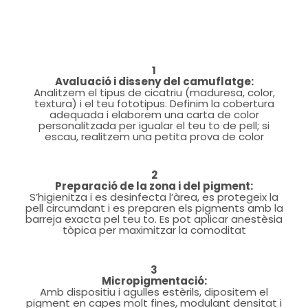
1
Avaluació i disseny del camuflatge:
Analitzem el tipus de cicatriu (maduresa, color,
textura) i el teu fototipus. Definim la cobertura
adequada i elaborem una carta de color
personalitzada per igualar el teu to de pell; si
escau, realitzem una petita prova de color
2
Preparació de la zona i del pigment:
S’higienitza i es desinfecta l’àrea, es protegeix la
pell circumdant i es preparen els pigments amb la
barreja exacta pel teu to. Es pot aplicar anestèsia
tòpica per maximitzar la comoditat
3
Micropigmentació:
Amb dispositiu i agulles estèrils, dipositem el
pigment en capes molt fines, modulant densitat i