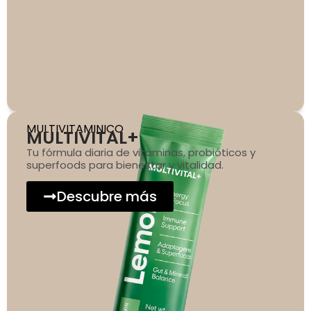
MULTIVITAMINICO
MULTIVITAL+
Tu fórmula diaria de vitaminas, probióticos y
superfoods para bienestar y vitalidad.
Descubre más