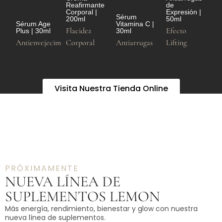
Reafirmante
de
Corporal |
Expresión |
Sérum
200ml
50ml
Sérum Age
Vitamina C |
Flacidez
Efecto
Plus | 30ml
30ml
Antienvejecimiento
Corporal
Antiarrugas
Lifting
Visita Nuestra Tienda Online
PRÓXIMAMENTE
NUEVA LÍNEA DE
SUPLEMENTOS LEMON
Más energía, rendimiento, bienestar y glow con nuestra
nueva línea de suplementos.