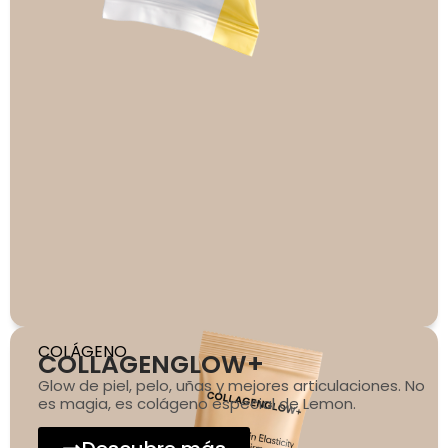
COLÁGENO
COLLAGENGLOW+
Glow de piel, pelo, uñas y mejores articulaciones. No
es magia, es colágeno especial de Lemon.