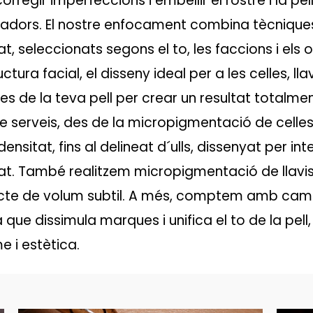
corregir imperfeccions i embellir el rostre i la pe
duradors. El nostre enfocament combina tècni
t, seleccionats segons el to, les faccions i els o
ura facial, el disseny ideal per a les celles, llavi
es de la teva pell per crear un resultat totalm
e serveis, des de la micropigmentació de celles 
ensitat, fins al delineat d´ulls, dissenyat per int
tat. També realitzem micropigmentació de llavis
efecte de volum subtil. A més, comptem amb camu
ue dissimula marques i unifica el to de la pell
 i estètica.