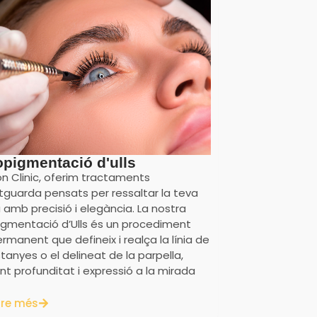
opigmentació d'ulls
n Clinic, oferim tractaments
tguarda pensats per ressaltar la teva
 amb precisió i elegància. La nostra
igmentació d’Ulls és un procediment
manent que defineix i realça la línia de
tanyes o el delineat de la parpella,
nt profunditat i expressió a la mirada
re més