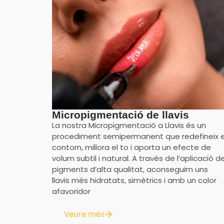
Micropigmentació de llavis
La nostra Micropigmentació a Llavis és un
procediment semipermanent que redefineix e
contorn, millora el to i aporta un efecte de
volum subtil i natural. A través de l’aplicació d
pigments d’alta qualitat, aconseguim uns
llavis més hidratats, simètrics i amb un color
afavoridor
Veure més