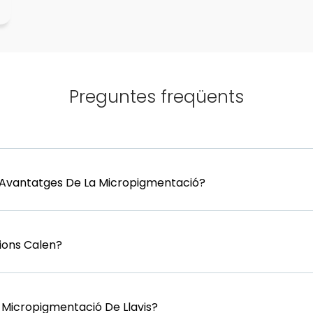
Preguntes freqüents
s Avantatges De La Micropigmentació?
ions Calen?
 Micropigmentació De Llavis?