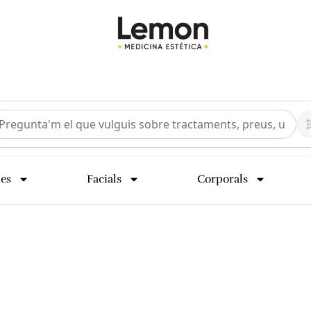
ies
Facials
Corporals
s de