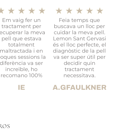
★
★
★
★
★
★
★
★
★
★
Em vaig fer un
Feia temps que
tractament per
buscava un lloc per
recuperar la meva
cuidar la meva pell.
pell que estava
Lemon Sant Gervasi
totalment
és el lloc perfecte, el
maltractada i en
diagnòstic de la pell
oques sessions la
va ser super útil per
diferència va ser
decidir quin
increïble, ho
tractament
recomano 100%
necessitava.
IE
A.GFAULKNER
ROS