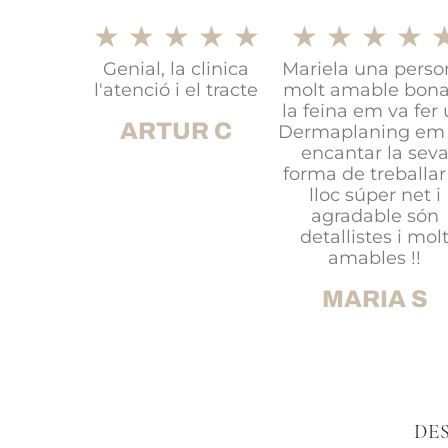
★
★
★
★
★
★
★
★
★
Genial, la clinica
Mariela una perso
l'atenció i el tracte
molt amable bona
la feina em va fer
ARTUR C
Dermaplaning em
encantar la sev
forma de treballar
lloc súper net i
agradable són
detallistes i mol
amables !!
MARIA S
DE