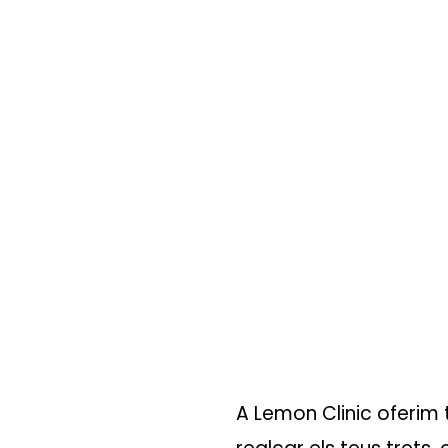
Micropigme
Barcelona |
Reservar
Tractaments
A Lemon Clinic oferim