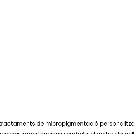
ntació a
 Lemon Clinic
 tractaments de micropigmentació personalitza