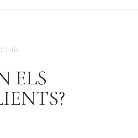
Clinic
N ELS
IENTS?