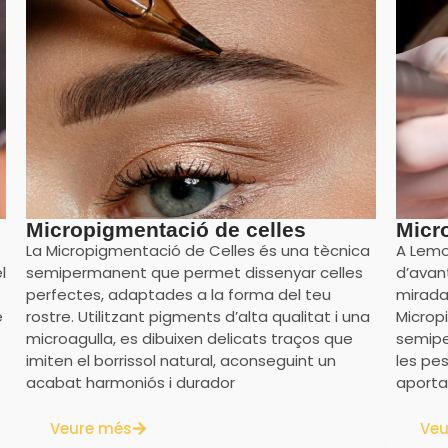
Micropigmentació de celles
Micr
La Micropigmentació de Celles és una tècnica
A Lemo
l
semipermanent que permet dissenyar celles
d’avan
perfectes, adaptades a la forma del teu
mirada
e
rostre. Utilitzant pigments d’alta qualitat i una
Microp
microagulla, es dibuixen delicats traços que
semiper
imiten el borrissol natural, aconseguint un
les pes
acabat harmoniós i durador
aporta
Veure més
Veu