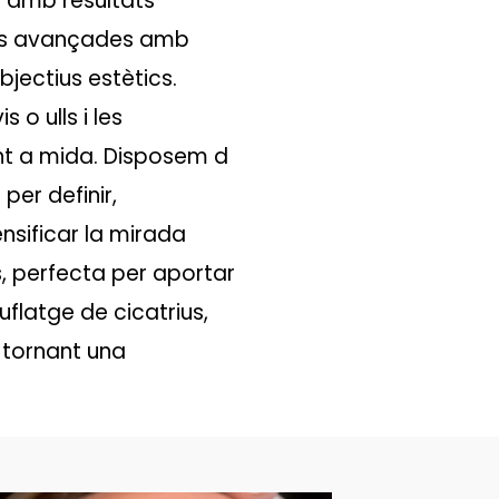
ll amb resultats
ques avançades amb
bjectius estètics.
s o ulls i les
ent a mida. Disposem d
per definir,
ensificar la mirada
, perfecta per aportar
flatge de cicatrius,
, tornant una