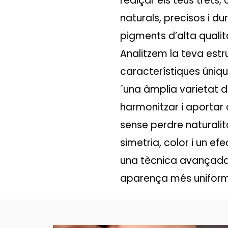
realçar els teus trets, 
naturals, precisos i 
pigments d’alta qualita
Analitzem la teva estruct
característiques úniqu
´una àmplia varietat d
harmonitzar i aportar d
sense perdre naturali
simetria, color i un 
una tècnica avançada q
aparença més uniforme