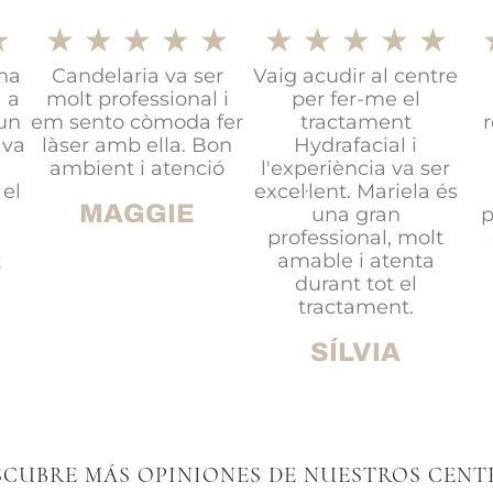
★
★
★
★
★
★
★
★
★
★
★
na
Candelaria va ser
Vaig acudir al centre
 a
molt professional i
per fer-me el
 un
em sento còmoda fer
tractament
 va
làser amb ella. Bon
Hydrafacial i
a
ambient i atenció
l'experiència va ser
 el
excel·lent. Mariela és
MAGGIE
una gran
p
professional, molt
t
amable i atenta
durant tot el
tractament.
SÍLVIA
SCUBRE MÁS OPINIONES DE NUESTROS CENT