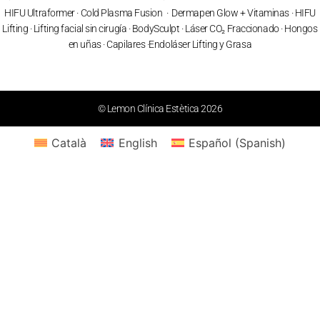
HIFU Ultraformer
·
Cold Plasma Fusion
·
Dermapen Glow + Vitaminas
·
HIFU
Lifting
·
Lifting facial sin cirugía
·
BodySculpt
·
Láser CO₂ Fraccionado
· Hongos
en uñas ·
Capilares
·
Endoláser Lifting y Grasa
© Lemon Clínica Estètica 2026
Català
English
Español
(
Spanish
)