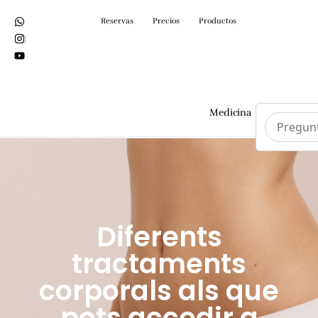
Reservas
Precios
Productos
Medicina
Cirurgi
Diferents
tractaments
corporals als que
pots accedir a