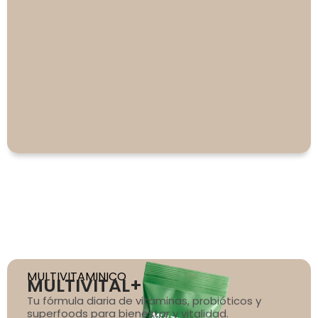
MULTIVITAMINICO
MULTIVITAL+
Tu fórmula diaria de vitaminas, probióticos y
superfoods para bienestar y vitalidad.
Descubre más