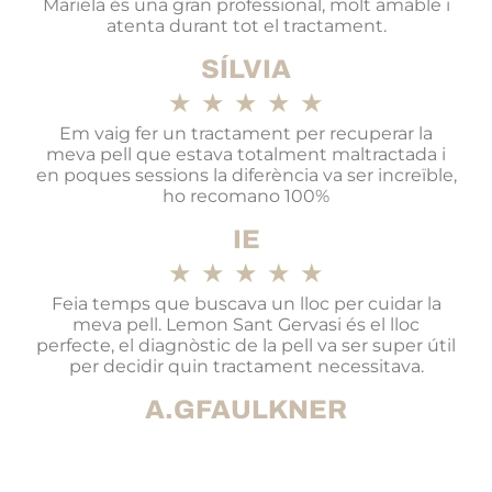
Mariela és una gran professional, molt amable i
atenta durant tot el tractament.
SÍLVIA
★
★
★
★
★
Em vaig fer un tractament per recuperar la
meva pell que estava totalment maltractada i
en poques sessions la diferència va ser increïble,
ho recomano 100%
IE
★
★
★
★
★
Feia temps que buscava un lloc per cuidar la
meva pell. Lemon Sant Gervasi és el lloc
perfecte, el diagnòstic de la pell va ser super útil
per decidir quin tractament necessitava.
A.GFAULKNER