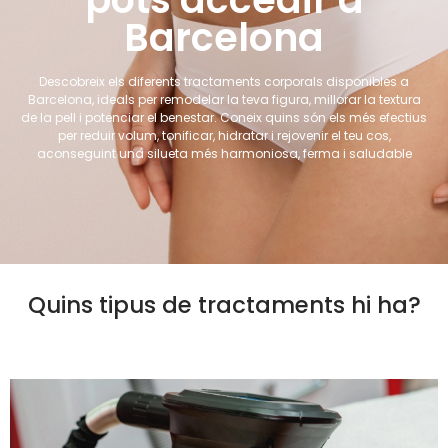
Barcelona
Descobreix els diferents tractaments corporals disponibles a
Barcelona, ​​ideals per remodelar la teva figura, millorar la textura
de la pell i potenciar el benestar. Coneix quins són els més efectius
per reduir volum, tonificar, hidratar i rejovenir el teu cos,
aconseguint una silueta més harmoniosa, ferma i saludable
Quins tipus de tractaments hi ha?