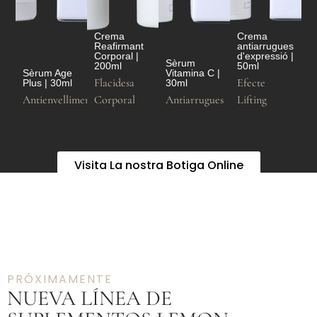
Crema
Crema
Reafirmant
antiarrugues
Corporal |
d'expressió |
Sèrum
200ml
50ml
Sèrum Age
Vitamina C |
Flacidesa
Efecte
Plus | 30ml
30ml
Antienvelliment
Corporal
Antiarrugues
Lifting
Visita La nostra Botiga Online
PRÓXIMAMENTE
NUEVA LÍNEA DE