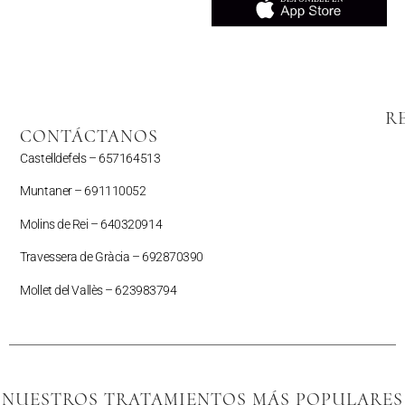
R
CONTÁCTANOS
Castelldefels –
657164513
Muntaner –
691110052
Molins de Rei – 640320914
Travessera de Gràcia – 692870390
Mollet del Vallès –
623983794
NUESTROS TRATAMIENTOS MÁS POPULARES