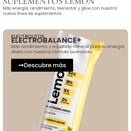
SUPLEMENTOS LEMON
Más energía, rendimiento, bienestar y glow con nuestra
nueva línea de suplementos.
ELECTROLITOS
ELECTROBALANCE+
Más rendimiento y equilibrio mineral para tu energía
diaria con nuestra fórmula avanzada.
Descubre más