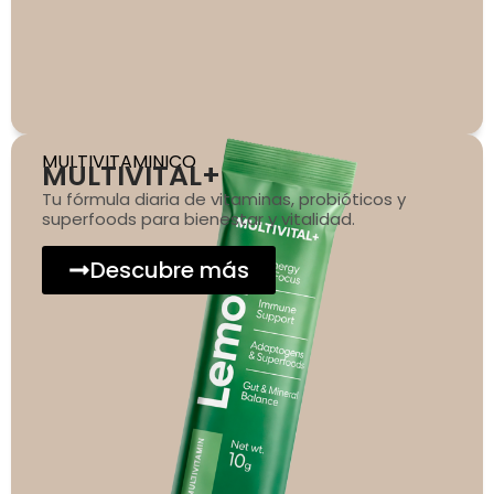
MULTIVITAMINICO
MULTIVITAL+
Tu fórmula diaria de vitaminas, probióticos y
superfoods para bienestar y vitalidad.
Descubre más