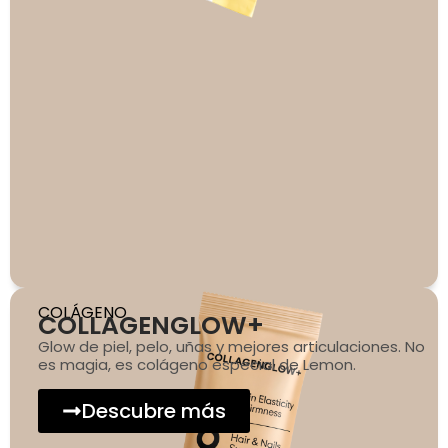
COLÁGENO
COLLAGENGLOW+
Glow de piel, pelo, uñas y mejores articulaciones. No
es magia, es colágeno especial de Lemon.
Descubre más