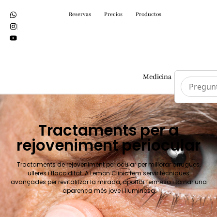
Reservas
Precios
Productos
Medicina
Cirurgi
Tractaments per a
rejoveniment periocular
Tractaments de rejoveniment periocular per millorar arrugues,
ulleres i flacciditat. A Lemon Clinic fem servir tècniques
avançades per revitalitzar la mirada, aportar fermesa i tornar una
aparença més jove i lluminosa