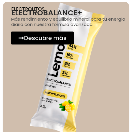
ELECTROLITOS
ELECTROBALANCE+
Más rendimiento y equilibrio mineral para tu energía
diaria con nuestra fórmula avanzada.
Descubre más