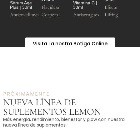
Sèrum Age
Vitamina C |
Flacidesa
Efecte
Plus | 30ml
30ml
Antienvelliment
Corporal
Antiarrugues
Lifting
Visita La nostra Botiga Online
PRÓXIMAMENTE
NUEVA LÍNEA DE
SUPLEMENTOS LEMON
Más energía, rendimiento, bienestar y glow con nuestra
nueva línea de suplementos.