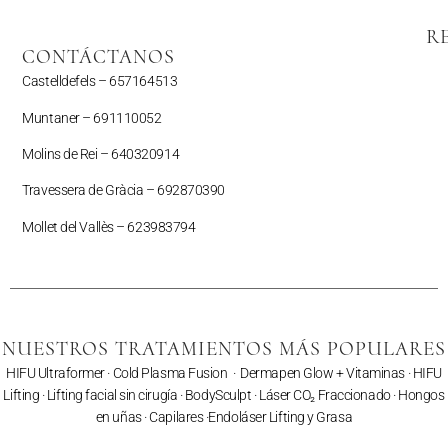
R
CONTÁCTANOS
Castelldefels –
657164513
Muntaner –
691110052
Molins de Rei – 640320914
Travessera de Gràcia – 692870390
Mollet del Vallès –
623983794
NUESTROS TRATAMIENTOS MÁS POPULARES
HIFU Ultraformer
·
Cold Plasma Fusion
·
Dermapen Glow + Vitaminas
·
HIFU
Lifting
·
Lifting facial sin cirugía
·
BodySculpt
·
Láser CO₂ Fraccionado
· Hongos
en uñas ·
Capilares
·
Endoláser Lifting y Grasa