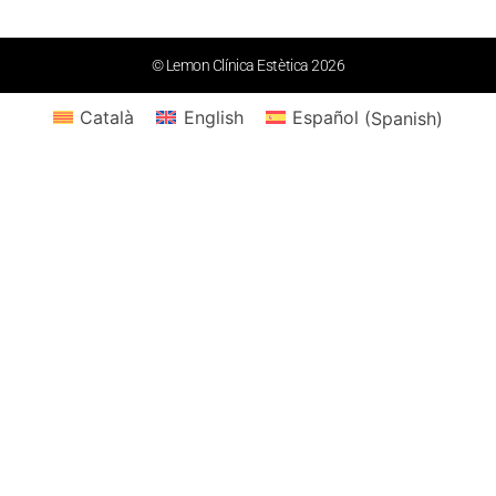
© Lemon Clínica Estètica 2026
Català
English
Español
(
Spanish
)