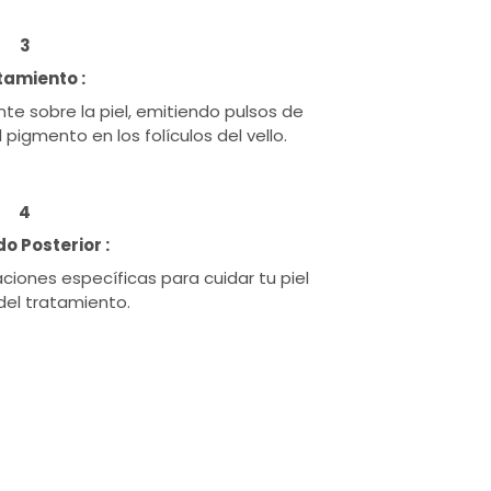
3
tamiento :
nte sobre la piel, emitiendo pulsos de
 pigmento en los folículos del vello.
4
o Posterior :
ones específicas para cuidar tu piel
el tratamiento.