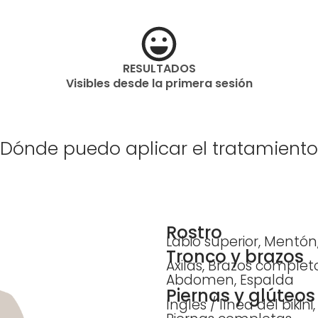
RESULTADOS
Visibles desde la primera sesión
¿Dónde puedo aplicar el tratamiento
Rostro
Labio superior, Mentón, 
Tronco y brazos
Axilas, Brazos comple
Abdomen, Espalda
Piernas y glúteos
Ingles / línea del bikin