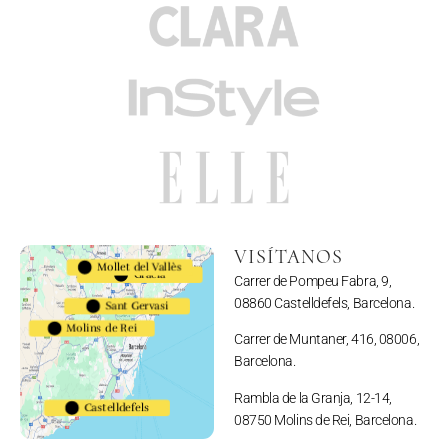
VISÍTANOS
Mollet del Vallès
Gracia
Carrer de Pompeu Fabra, 9,
623983794
08860 Castelldefels, Barcelona.
Sant Gervasi
Molins de Rei
691110052
Carrer de Muntaner, 416, 08006,
Barcelona.
Rambla de la Granja, 12-14,
Castelldefels
08750 Molins de Rei, Barcelona.
657164513