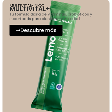
MULTIVITAMINICO
MULTIVITAL+
Tu fórmula diaria de vitaminas, probióticos y
superfoods para bienestar y vitalidad.
Descubre más