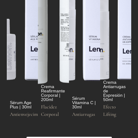
Crema
Crema
Antiarrugas
Reafirmante
de
Corporal |
Expresión |
Sérum
200ml
50ml
Sérum Age
Vitamina C |
Flacidez
Efecto
Plus | 30ml
30ml
Antienvejecimiento
Corporal
Antiarrugas
Lifting