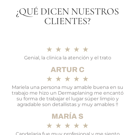
¿QUÉ DICEN NUESTROS
CLIENTES?
★
★
★
★
★
Genial, la clinica la atención y el trato
ARTUR C
★
★
★
★
★
Mariela una persona muy amable buena en su
trabajo me hizo un Dermaplaning me encantó
su forma de trabajar el lugar súper limpio y
agradable son detallistas y muy amables !!
MARÍA S
★
★
★
★
★
Candelaria fue muy profesional y me siento