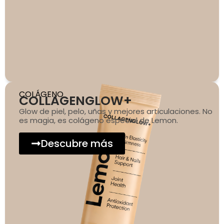
COLÁGENO
COLLAGENGLOW+
Glow de piel, pelo, uñas y mejores articulaciones. No
es magia, es colágeno especial de Lemon.
Descubre más