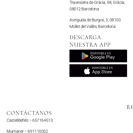
Travessera de Gràcia, 98, Gràcia,
08012 Barcelona
Avinguda de Burgos, 5, 08100
Mollet del Vallès, Barcelona
DESCARGA
NUESTRA APP
R
CONTÁCTANOS
Castelldefels –
657164513
Muntaner –
691110052