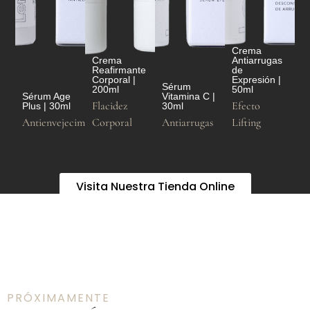
Crema
Crema
Antiarrugas
Reafirmante
de
Corporal |
Expresión |
Sérum
200ml
50ml
Sérum Age
Vitamina C |
Flacidez
Efecto
Plus | 30ml
30ml
Antienvejecimiento
Corporal
Antiarrugas
Lifting
Visita Nuestra Tienda Online
PRÓXIMAMENTE