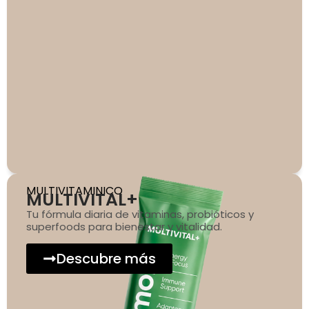
MULTIVITAMINICO
MULTIVITAL+
Tu fórmula diaria de vitaminas, probióticos y
superfoods para bienestar y vitalidad.
Descubre más