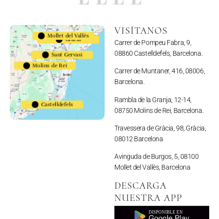
VISÍTANOS
Mollet del Vallès
Gracia
Carrer de Pompeu Fabra, 9,
623983794
08860 Castelldefels, Barcelona.
Sant Gervasi
Molins de Rei
691110052
Carrer de Muntaner, 416, 08006,
Barcelona.
Rambla de la Granja, 12-14,
Castelldefels
08750 Molins de Rei, Barcelona.
657164513
Travessera de Gràcia, 98, Gràcia,
08012 Barcelona
Avinguda de Burgos, 5, 08100
Mollet del Vallès, Barcelona
DESCARGA
NUESTRA APP