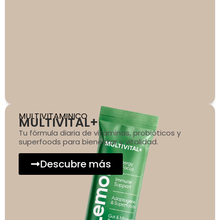
MULTIVITAMINICO
MULTIVITAL+
Tu fórmula diaria de vitaminas, probióticos y
superfoods para bienestar y vitalidad.
Descubre más