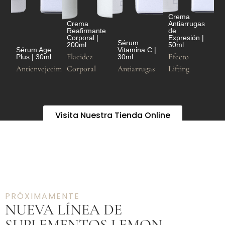
Crema
Crema
Antiarrugas
Reafirmante
de
Corporal |
Expresión |
Sérum
200ml
50ml
Sérum Age
Vitamina C |
Flacidez
Efecto
Plus | 30ml
30ml
Antienvejecimiento
Corporal
Antiarrugas
Lifting
Visita Nuestra Tienda Online
PRÓXIMAMENTE
NUEVA LÍNEA DE
SUPLEMENTOS LEMON