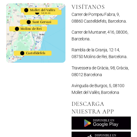
VISÍTANOS
Mollet del Vallès
Gracia
Carrer de Pompeu Fabra, 9,
623983794
08860 Castelldefels, Barcelona.
Sant Gervasi
Molins de Rei
691110052
Carrer de Muntaner, 416, 08006,
Barcelona.
Rambla de la Granja, 12-14,
Castelldefels
08750 Molins de Rei, Barcelona.
657164513
Travessera de Gràcia, 98, Gràcia,
08012 Barcelona
Avinguda de Burgos, 5, 08100
Mollet del Vallès, Barcelona
DESCARGA
NUESTRA APP