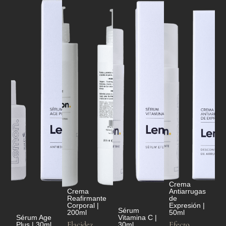
Crema
Crema
Antiarrugas
Reafirmante
de
Corporal |
Expresión |
Sérum
200ml
50ml
Sérum Age
Vitamina C |
Flacidez
Efecto
Plus | 30ml
30ml