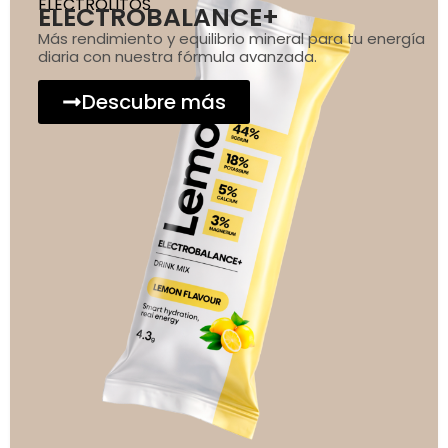
ELECTROLITOS
ELECTROBALANCE+
Más rendimiento y equilibrio mineral para tu energía
diaria con nuestra fórmula avanzada.
Descubre más