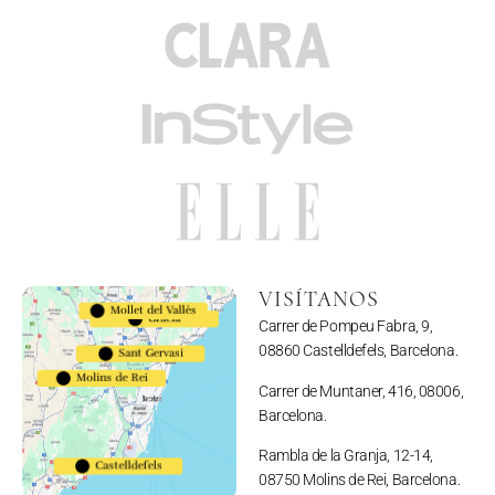
VISÍTANOS
Mollet del Vallès
Gracia
Carrer de Pompeu Fabra, 9,
623983794
08860 Castelldefels, Barcelona.
Sant Gervasi
Molins de Rei
691110052
Carrer de Muntaner, 416, 08006,
Barcelona.
Rambla de la Granja, 12-14,
Castelldefels
08750 Molins de Rei, Barcelona.