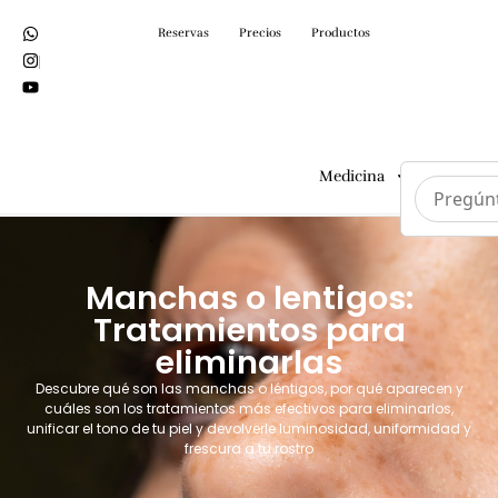
Reservas
Precios
Productos
Medicina
Cirugías
Manchas o lentigos:
Tratamientos para
eliminarlas
Descubre qué son las manchas o léntigos, por qué aparecen y
cuáles son los tratamientos más efectivos para eliminarlos,
unificar el tono de tu piel y devolverle luminosidad, uniformidad y
frescura a tu rostro