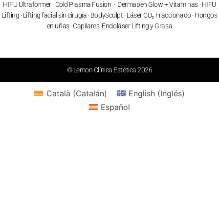
HIFU Ultraformer
·
Cold Plasma Fusion
·
Dermapen Glow + Vitaminas
·
HIFU
Lifting
·
Lifting facial sin cirugía
·
BodySculpt
·
Láser CO₂ Fraccionado
· Hongos
en uñas ·
Capilares
·
Endoláser Lifting y Grasa
© Lemon Clínica Estética 2026
Català
(
Catalán
)
English
(
Inglés
)
Español