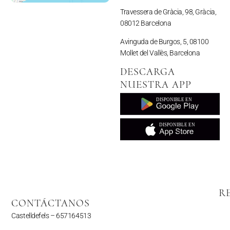
657164513
Travessera de Gràcia, 98, Gràcia,
08012 Barcelona
Avinguda de Burgos, 5, 08100
Mollet del Vallès, Barcelona
DESCARGA
NUESTRA APP
R
CONTÁCTANOS
Castelldefels –
657164513