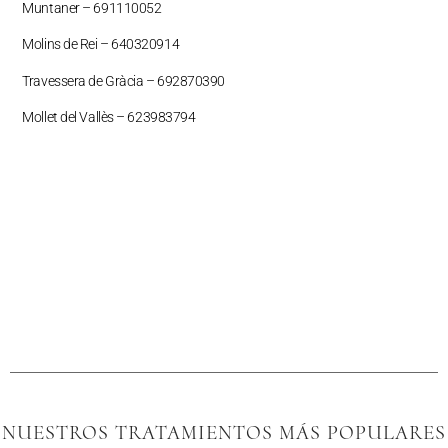
Muntaner –
691110052
Molins de Rei – 640320914
Travessera de Gràcia – 692870390
Mollet del Vallès –
623983794
NUESTROS TRATAMIENTOS MÁS POPULARES