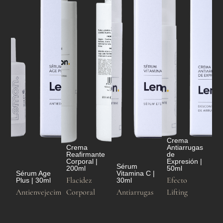
Crema
Crema
Antiarrugas
Reafirmante
de
Corporal |
Expresión |
Sérum
200ml
50ml
Sérum Age
Vitamina C |
Flacidez
Efecto
Plus | 30ml
30ml
Antienvejecimiento
Corporal
Antiarrugas
Lifting