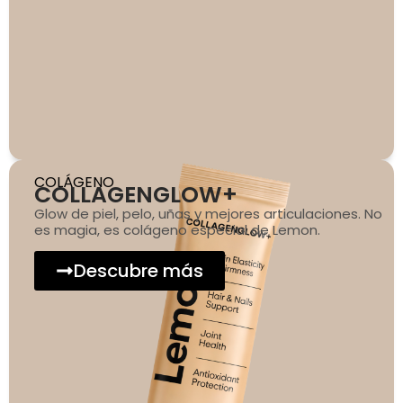
COLÁGENO
COLLAGENGLOW+
Glow de piel, pelo, uñas y mejores articulaciones. No
es magia, es colágeno especial de Lemon.
Descubre más