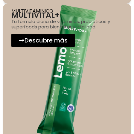
MULTIVITAMINICO
MULTIVITAL+
Tu fórmula diaria de vitaminas, probióticos y
superfoods para bienestar y vitalidad.
Descubre más