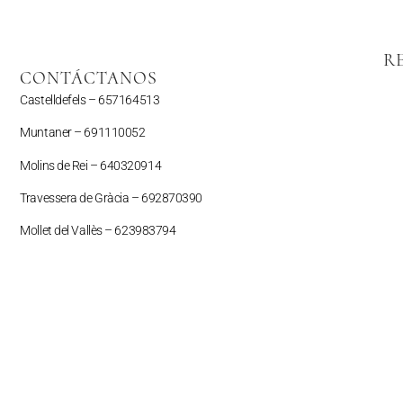
R
CONTÁCTANOS
Castelldefels –
657164513
Muntaner –
691110052
Molins de Rei – 640320914
Travessera de Gràcia – 692870390
Mollet del Vallès –
623983794