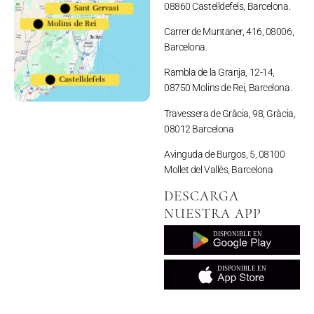
623983794
08860 Castelldefels, Barcelona.
Sant Gervasi
Molins de Rei
691110052
Carrer de Muntaner, 416, 08006,
Barcelona.
Rambla de la Granja, 12-14,
Castelldefels
08750 Molins de Rei, Barcelona.
657164513
Travessera de Gràcia, 98, Gràcia,
08012 Barcelona
Avinguda de Burgos, 5, 08100
Mollet del Vallès, Barcelona
DESCARGA
NUESTRA APP