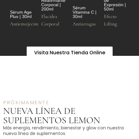
Reafirmante
de
Corporal |
Expresión |
Sérum
200ml
50ml
Sérum Age
Vitamina C |
Flacidez
Efecto
Plus | 30ml
30ml
Antienvejecimiento
Corporal
Antiarrugas
Lifting
Visita Nuestra Tienda Online
PRÓXIMAMENTE
NUEVA LÍNEA DE
SUPLEMENTOS LEMON
Más energía, rendimiento, bienestar y glow con nuestra
nueva línea de suplementos.