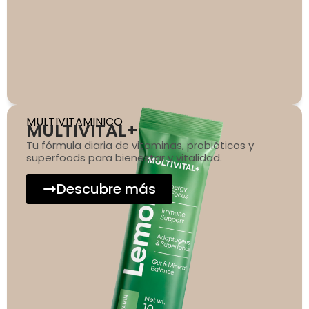
MULTIVITAMINICO
MULTIVITAL+
Tu fórmula diaria de vitaminas, probióticos y
superfoods para bienestar y vitalidad.
Descubre más