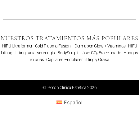
NUESTROS TRATAMIENTOS MÁS POPULARES
HIFU Ultraformer
·
Cold Plasma Fusion
·
Dermapen Glow + Vitaminas
·
HIFU
Lifting
·
Lifting facial sin cirugía
·
BodySculpt
·
Láser CO₂ Fraccionado
· Hongos
en uñas ·
Capilares
·
Endoláser Lifting y Grasa
© Lemon Clínica Estética 2026
Español