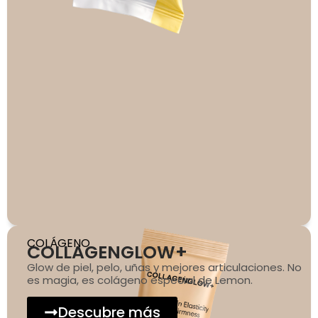
COLÁGENO
COLLAGENGLOW+
Glow de piel, pelo, uñas y mejores articulaciones. No
es magia, es colágeno especial de Lemon.
Descubre más