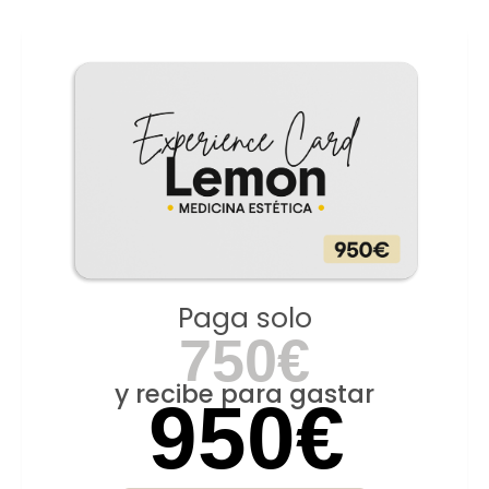
Paga solo
750€
y recibe para gastar
950€