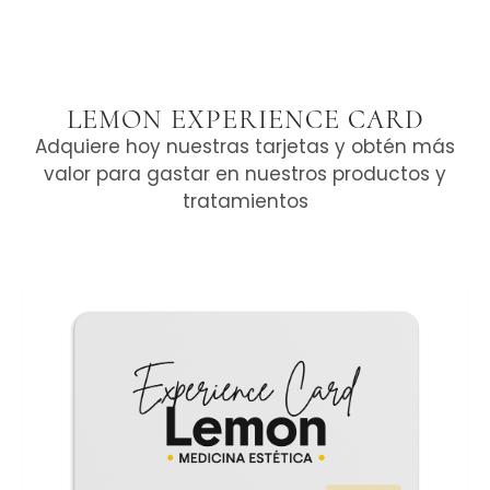
Aumento de Glúteos con ÁH
Lifting Facial sin Cirugía
LEMON EXPERIENCE CARD
Rejuvenecimiento de Manos
Adquiere hoy nuestras tarjetas y obtén más
Mesoterapia Capilar + PRP
valor para gastar en nuestros productos y
Peeling Médico Profundo Fenol
Sueroterapia + NAD
tratamientos
Labios ÁH
Reservar