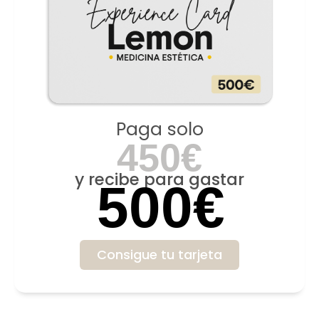
Paga solo
450€
y recibe para gastar
500€
Consigue tu tarjeta