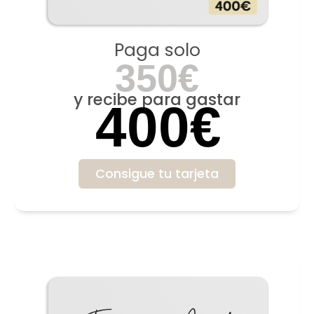
Paga solo
350€
y recibe para gastar
400€
Consigue tu tarjeta