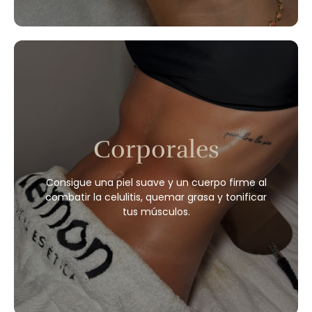
Morpheus
HIFU Ultraformer
Endospheres Sensor All
Cold Plasma Fusion
Dermapen Glow
Corporales
Vitaminas Faciales NCTF GLOW
Fotorejuvenecimiento
Peelings
Consigue una piel suave y un cuerpo firme al
RF Fraccionada
combatir la celulitis, quemar grasa y tonificar
Higiene Facial
tus músculos.
Lifting
Reservar