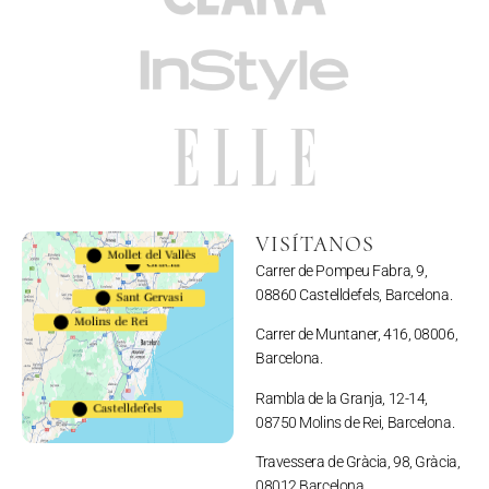
VISÍTANOS
Mollet del Vallès
Gracia
Carrer de Pompeu Fabra, 9,
623983794
08860 Castelldefels, Barcelona.
Sant Gervasi
Molins de Rei
691110052
Carrer de Muntaner, 416, 08006,
Barcelona.
Rambla de la Granja, 12-14,
Castelldefels
08750 Molins de Rei, Barcelona.
657164513
Travessera de Gràcia, 98, Gràcia,
08012 Barcelona