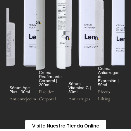
Crema
Crema
Antiarrugas
Reafirmante
de
Corporal |
Expresión |
Sérum
200ml
50ml
Sérum Age
Vitamina C |
Flacidez
Efecto
Plus | 30ml
30ml
Antienvejecimiento
Corporal
Antiarrugas
Lifting
Visita Nuestra Tienda Online