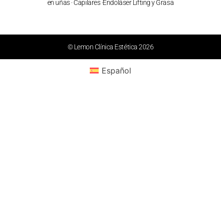
en uñas ·
Capilares
·
Endoláser Lifting y Grasa
© Lemon Clínica Estética 2026
Español