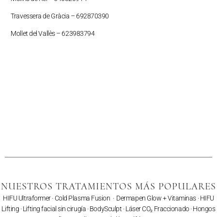
Travessera de Gràcia – 692870390
Mollet del Vallès –
623983794
NUESTROS TRATAMIENTOS MÁS POPULARES
HIFU Ultraformer
·
Cold Plasma Fusion
·
Dermapen Glow + Vitaminas
·
HIFU
Lifting
·
Lifting facial sin cirugía
·
BodySculpt
·
Láser CO₂ Fraccionado
· Hongos