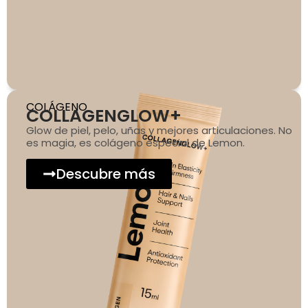
COLÁGENO
COLLAGENGLOW+
Glow de piel, pelo, uñas y mejores articulaciones. No
es magia, es colágeno especial de Lemon.
Descubre más