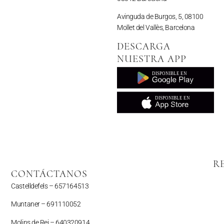
Avinguda de Burgos, 5, 08100
Mollet del Vallès, Barcelona
DESCARGA
NUESTRA APP
R
CONTÁCTANOS
Castelldefels –
657164513
Muntaner –
691110052
Molins de Rei – 640320914